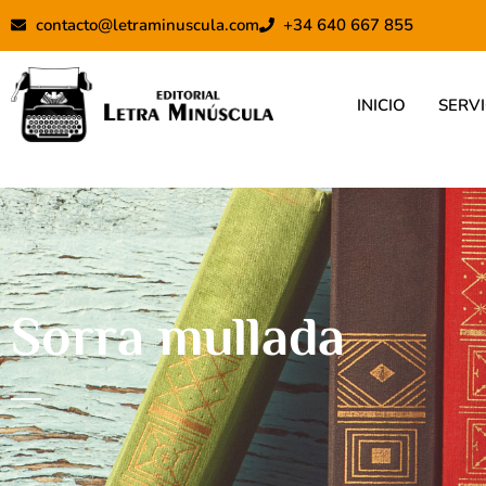
Ir
contacto@letraminuscula.com
+34 640 667 855
al
contenido
INICIO
SERVI
Sorra mullada