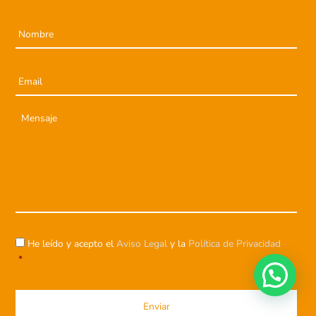
N
o
m
b
E
r
m
e
a
*
i
M
l
e
*
n
s
a
j
e
C
He leído y acepto el
Aviso Legal
y la
Política de Privacidad
o
n
*
s
e
n
t