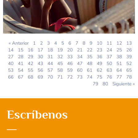
« Anterior
1
2
3
4
5
6
7
8
9
10
11
12
13
14
15
16
17
18
19
20
21
22
23
24
25
26
27
28
29
30
31
32
33
34
35
36
37
38
39
40
41
42
43
44
45
46
47
48
49
50
51
52
53
54
55
56
57
58
59
60
61
62
63
64
65
66
67
68
69
70
71
72
73
74
75
76
77
78
79
80
Siguiente »
Escríbenos